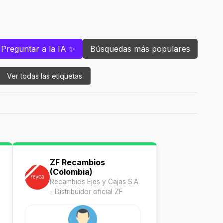
Preguntar a la IA ✨
Búsquedas más populares
Ver todas las etiquetas
ZF Recambios
(Colombia)
Recambios Ejes y Cajas S.A.
- Distribuidor oficial ZF