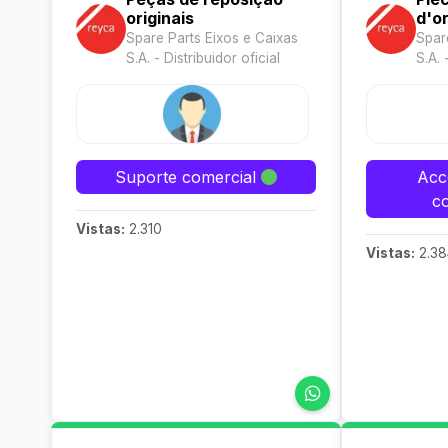
originais
d'or
Spare Parts Eixos e Caixas
Spar
S.A. - Distribuidor oficial
S.A. 
Suporte comercial
Acc
c
Vistas:
2.310
Vistas:
2.38