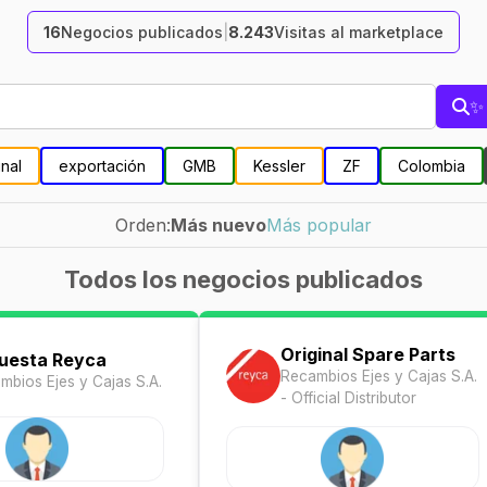
16
Negocios publicados
|
8.243
Visitas al marketplace
✨ 
nal
exportación
GMB
Kessler
ZF
Colombia
Orden:
Más nuevo
Más popular
Todos los negocios publicados
Original Spare Parts
uesta Reyca
Recambios Ejes y Cajas S.A.
mbios Ejes y Cajas S.A.
- Official Distributor