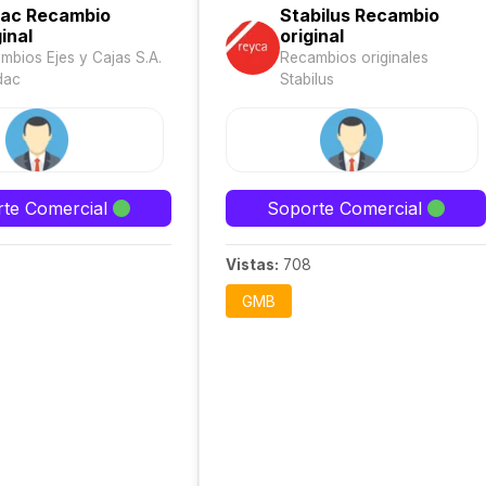
ac Recambio
Stabilus Recambio
inal
original
mbios Ejes y Cajas S.A.
Recambios originales
dac
Stabilus
te Comercial
Soporte Comercial
Vistas:
708
GMB