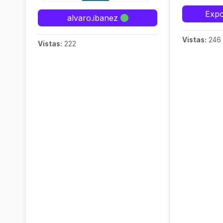
Expo
alvaro.ibanez
Vistas:
246
Vistas:
222